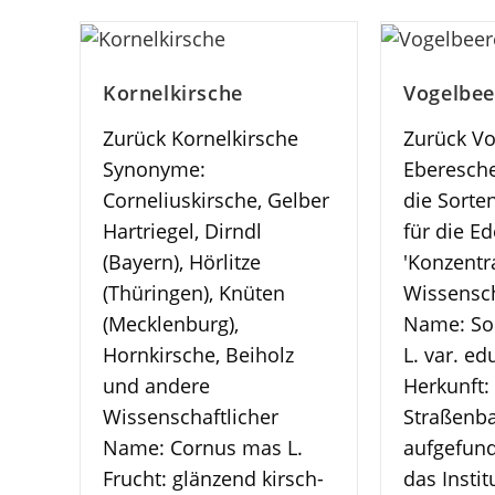
Kornelkirsche
Vogelbee
Zurück Kornelkirsche
Zurück Vo
Synonyme:
Eberesch
Corneliuskirsche, Gelber
die Sorte
Hartriegel, Dirndl
für die E
(Bayern), Hörlitze
'Konzentr
(Thüringen), Knüten
Wissensch
(Mecklenburg),
Name: So
Hornkirsche, Beiholz
L. var. ed
und andere
Herkunft:
Wissenschaftlicher
Straßen
Name: Cornus mas L.
aufgefun
Frucht: glänzend kirsch-
das Instit