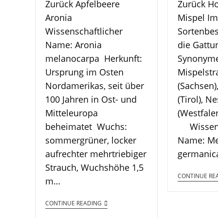
Zurück Apfelbeere
Zurück Ho
Aronia
Mispel Im
Wissenschaftlicher
Sortenbes
Name: Aronia
die Gattu
melanocarpa Herkunft:
Synonyme
Ursprung im Osten
Mispelstr
Nordamerikas, seit über
(Sachsen)
100 Jahren in Ost- und
(Tirol), N
Mitteleuropa
(Westfal
beheimatet Wuchs:
Wissens
sommergrüner, locker
Name: Me
aufrechter mehrtriebiger
germanic
Strauch, Wuchshöhe 1,5
CONTINUE RE
m…
CONTINUE READING