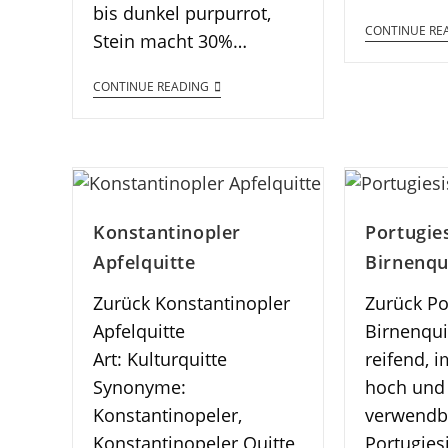
bis dunkel purpurrot,
CONTINUE RE
Stein macht 30%…
CONTINUE READING
Konstantinopler
Portugie
Apfelquitte
Birnenqu
Zurück Konstantinopler
Zurück Po
Apfelquitte
Birnenqui
Art: Kulturquitte
reifend, i
Synonyme:
hoch und 
Konstantinopeler,
verwendba
Konstantinopeler Quitte
Portugies