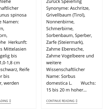
hlehe
Zurück Speierling
aftlicher
Synonyme: Aschritze,
unus spinosa
Grivellbaum (Tirol),
re Namen:
Nonnenbirne,
n,
Schmerbirne,
orn,
Sorbenbaum, Sperber,
ehe Herkunft:
Zarfe (Steiermark),
is Mittelasien
Zahme Eberesche,
gelig bis
Zahme Vogelbeere und
1,0-1,8 cm
weitere
uschwarz, Reife
Wissenschaftlicher
r bis
Name: Sorbus
, werden
domestica L. Wuchs:
15 bis 20 m hoher…
ADING
CONTINUE READING