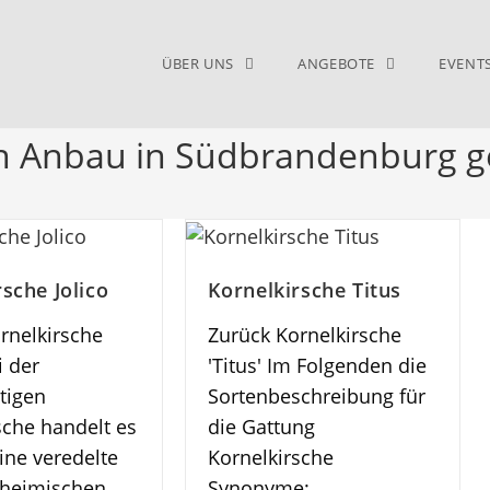
ÜBER UNS
ANGEBOTE
EVENT
n Anbau in Südbrandenburg g
sche Jolico
Kornelkirsche Titus
rnelkirsche
Zurück Kornelkirsche
i der
'Titus' Im Folgenden die
tigen
Sortenbeschreibung für
sche handelt es
die Gattung
ine veredelte
Kornelkirsche
 heimischen
Synonyme: