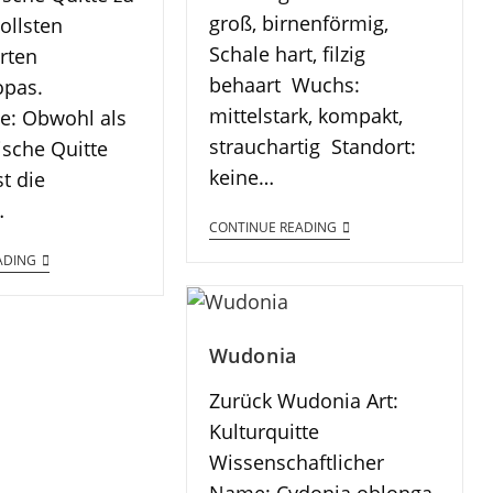
groß, birnenförmig,
ollsten
Schale hart, filzig
rten
behaart Wuchs:
opas.
mittelstark, kompakt,
e: Obwohl als
strauchartig Standort:
ische Quitte
keine…
t die
…
CONTINUE READING
ADING
Wudonia
Zurück Wudonia Art:
Kulturquitte
Wissenschaftlicher