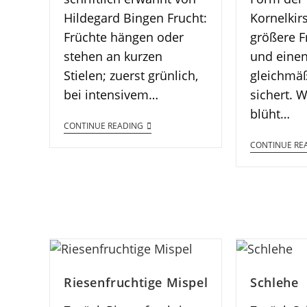
Hildegard Bingen Frucht:
Kornelkir
Früchte hängen oder
größere F
stehen an kurzen
und eine
Stielen; zuerst grünlich,
gleichmäß
bei intensivem…
sichert. W
blüht…
CONTINUE READING
CONTINUE RE
Riesenfruchtige Mispel
Schlehe