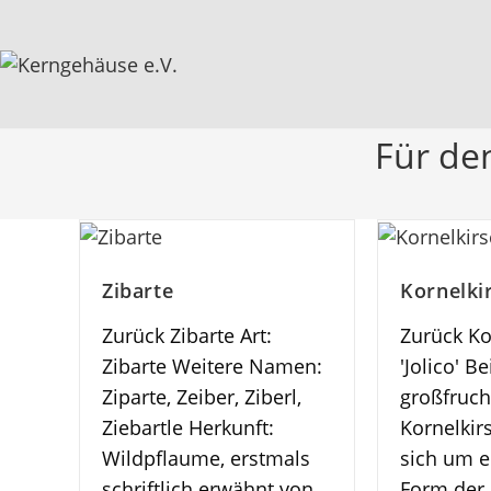
Für de
Zibarte
Kornelkir
Zurück Zibarte Art:
Zurück Ko
Zibarte Weitere Namen:
'Jolico' Be
Ziparte, Zeiber, Ziberl,
großfruch
Ziebartle Herkunft:
Kornelkir
Wildpflaume, erstmals
sich um e
schriftlich erwähnt von
Form der