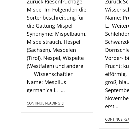
Zurück Riesenfruchtige
Zurück Sc
Mispel Im Folgenden die
Wissensch
Sortenbeschreibung für
Name: Pr
die Gattung Mispel
L. Weite
Synonyme: Mispelbaum,
Schlehdor
Mispelstrauch, Hespel
Schwarzd
(Sachsen), Mespelen
Dornschl
(Tirol), Nespel, Wispelte
Vorder- b
(Westfalen) und andere
Frucht: ku
Wissenschaftler
eiförmig, 
Name: Mespilus
groß, bla
germanica L. …
Septembe
November
CONTINUE READING
erst…
CONTINUE RE