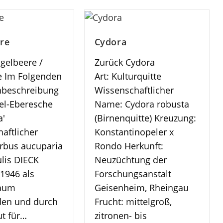
re
Cydora
gelbeere /
Zurück Cydora
e Im Folgenden
Art: Kulturquitte
nbeschreibung
Wissenschaftlicher
del-Eberesche
Name: Cydora robusta
a'
(Birnenquitte) Kreuzung:
aftlicher
Konstantinopeler x
rbus aucuparia
Rondo Herkunft:
ulis DIECK
Neuzüchtung der
 1946 als
Forschungsanstalt
baum
Geisenheim, Rheingau
den und durch
Frucht: mittelgroß,
ut für…
zitronen- bis