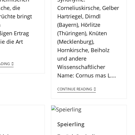
sche, die
Corneliuskirsche, Gelber
rüchte bringt
Hartriegel, Dirndl
n
(Bayern), Hörlitze
igen Ertrag
(Thüringen), Knüten
ie die Art
(Mecklenburg),
Hornkirsche, Beiholz
und andere
ADING
Wissenschaftlicher
Name: Cornus mas L.…
CONTINUE READING
Speierling