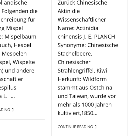
lländische
Zurück Chinesische
 Folgenden die
Aktinidie
chreibung für
Wissenschaftlicher
ng Mispel
Name: Actinidia
: Mispelbaum,
chinensis J. E. PLANCH
auch, Hespel
Synonyme: Chinesische
, Mespelen
Stachelbeere,
espel, Wispelte
Chinesischer
en) und andere
Strahlengriffel, Kiwi
chaftler
Herkunft: Wildform
spilus
stammt aus Ostchina
a L. …
und Taiwan, wurde vor
mehr als 1000 Jahren
ADING
kultiviert,1850…
CONTINUE READING