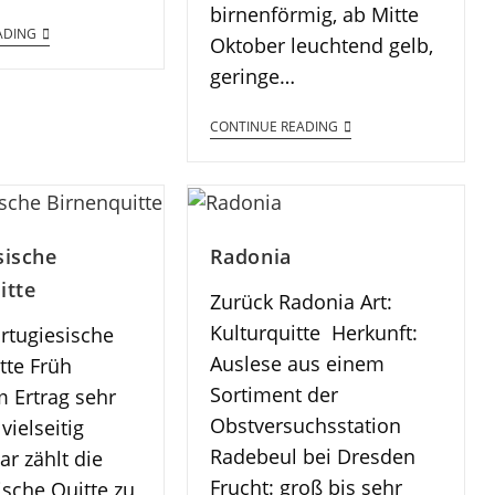
birnenförmig, ab Mitte
ADING
Oktober leuchtend gelb,
geringe…
CONTINUE READING
sische
Radonia
itte
Zurück Radonia Art:
Kulturquitte Herkunft:
rtugiesische
Auslese aus einem
tte Früh
Sortiment der
m Ertrag sehr
Obstversuchsstation
vielseitig
Radebeul bei Dresden
r zählt die
Frucht: groß bis sehr
ische Quitte zu