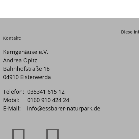
Diese In
Kontakt:
Kerngehäuse e.V.
Andrea Opitz
Bahnhofstraße 18
04910 Elsterwerda
Telefon: 035341 615 12
Mobil: 0160 910 424 24
E-Mail: info@essbarer­-naturpark.de