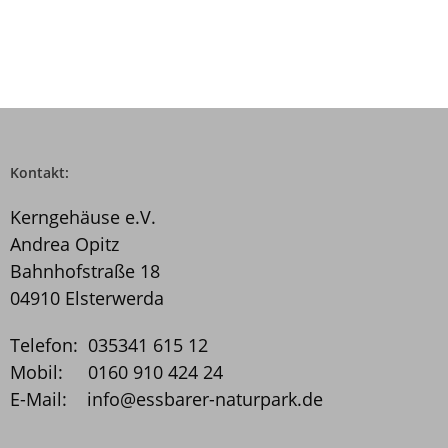
Kontakt:
Kerngehäuse e.V.
Andrea Opitz
Bahnhofstraße 18
04910 Elsterwerda
Telefon: 035341 615 12
Mobil: 0160 910 424 24
E-Mail: info@essbarer­-naturpark.de