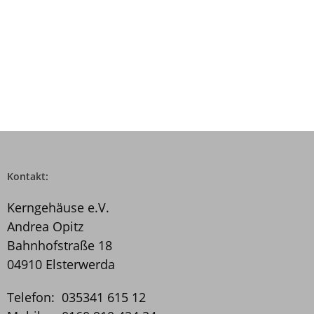
Kontakt:
Kerngehäuse e.V.
Andrea Opitz
Bahnhofstraße 18
04910 Elsterwerda
Telefon: 035341 615 12